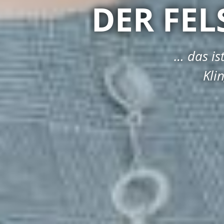
DER FEL
… das is
Kli